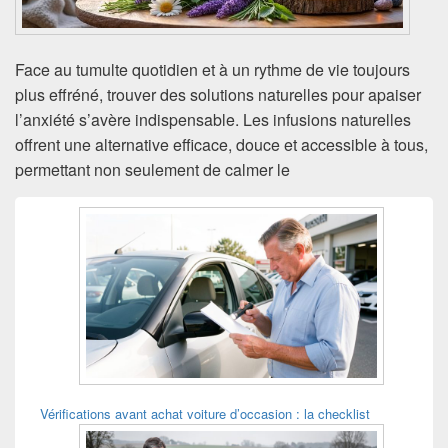
Face au tumulte quotidien et à un rythme de vie toujours
plus effréné, trouver des solutions naturelles pour apaiser
l’anxiété s’avère indispensable. Les infusions naturelles
offrent une alternative efficace, douce et accessible à tous,
permettant non seulement de calmer le
Zone
principale
de
widget
pour
la
barre
latérale
Vérifications avant achat voiture d’occasion : la checklist