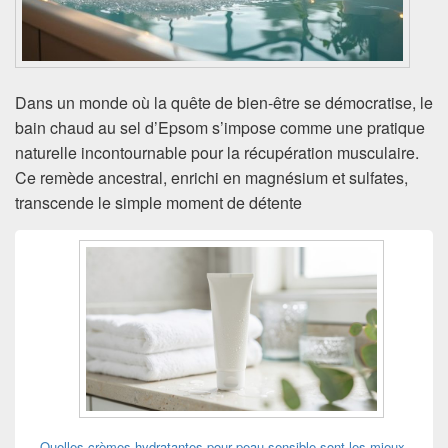
Dans un monde où la quête de bien-être se démocratise, le
bain chaud au sel d’Epsom s’impose comme une pratique
naturelle incontournable pour la récupération musculaire.
Ce remède ancestral, enrichi en magnésium et sulfates,
transcende le simple moment de détente
Zone
principale
de
widget
pour
la
barre
latérale
Quelles crèmes hydratantes pour peau sensible sont les mieux