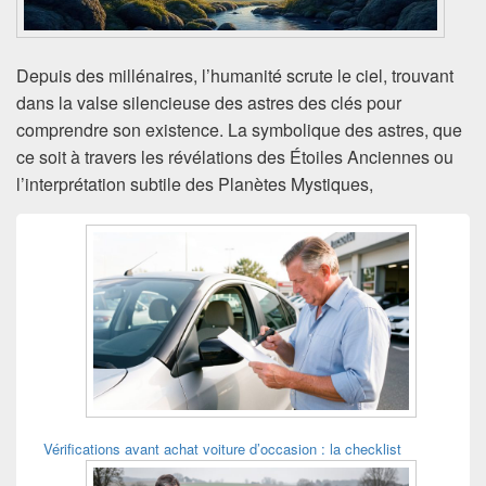
Depuis des millénaires, l’humanité scrute le ciel, trouvant
dans la valse silencieuse des astres des clés pour
comprendre son existence. La symbolique des astres, que
ce soit à travers les révélations des Étoiles Anciennes ou
l’interprétation subtile des Planètes Mystiques,
Zone
principale
de
widget
pour
la
barre
latérale
Vérifications avant achat voiture d’occasion : la checklist